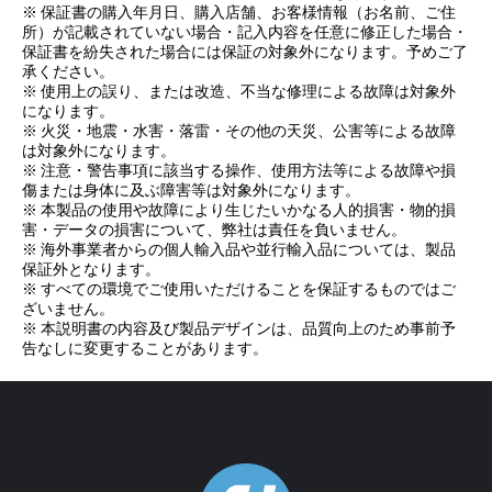
※ 保証書の購入年月日、購入店舗、お客様情報（お名前、ご住
所）が記載されていない場合・記入内容を任意に修正した場合・
保証書を紛失された場合には保証の対象外になります。予めご了
承ください。
※ 使用上の誤り、または改造、不当な修理による故障は対象外
になります。
※ 火災・地震・水害・落雷・その他の天災、公害等による故障
は対象外になります。
※ 注意・警告事項に該当する操作、使用方法等による故障や損
傷または身体に及ぶ障害等は対象外になります。
※ 本製品の使用や故障により生じたいかなる人的損害・物的損
害・データの損害について、弊社は責任を負いません。
※ 海外事業者からの個人輸入品や並行輸入品については、製品
保証外となります。
※ すべての環境でご使用いただけることを保証するものではご
ざいません。
※ 本説明書の内容及び製品デザインは、品質向上のため事前予
告なしに変更することがあります。