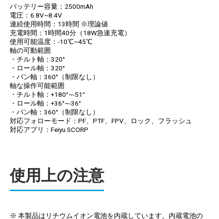
バッテリー容量：2500mAh
電圧：6.8V~8.4V
連続使用時間：13時間 ※理論値
充電時間：1時間40分（18W急速充電）
使用可能温度：-10℃~45℃
軸の可動範囲
・チルト軸：320°
・ロール軸：320°
・パン軸：360°（制限なし）
軸な操作可能範囲
・チルト軸：+180°~-51°
・ロール軸：+36°~-36°
・パン軸：360°（制限なし）
対応フォローモード：PF、PTF、FPV、ロック、フラッシュ
対応アプリ：Feiyu SCORP
使用上の注意
※ 本製品はリチウムイオン電池を内蔵しています。内蔵電池の