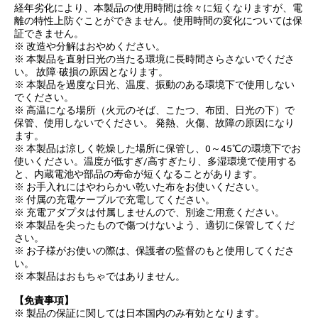
経年劣化により、本製品の使用時間は徐々に短くなりますが、電
離の特性上防ぐことができません。使用時間の変化については保
証できません。
※ 改造や分解はおやめください。
※ 本製品を直射日光の当たる環境に長時間さらさないでくださ
い。 故障·破損の原因となります。
※ 本製品を過度な日光、温度、振動のある環境下で使用しない
でください。
※ 高温になる場所（火元のそば、こたつ、布団、日光の下）で
保管、使用しないでください。 発熱、火傷、故障の原因になり
ます。
※ 本製品は涼しく乾燥した場所に保管し、0～45℃の環境下でお
使いください。温度が低すぎ/高すぎたり、多湿環境で使用する
と、内蔵電池や部品の寿命が短くなることがあります。
※ お手入れにはやわらかい乾いた布をお使いください。
※ 付属の充電ケーブルで充電してください。
※ 充電アダプタは付属しませんので、別途ご用意ください。
※ 本製品を尖ったもので傷つけないよう、適切に保管してくだ
さい。
※ お子様がお使いの際は、保護者の監督のもと使用してくださ
い。
※ 本製品はおもちゃではありません。
【免責事項】
※ 製品の保証に関しては日本国内のみ有効となります。