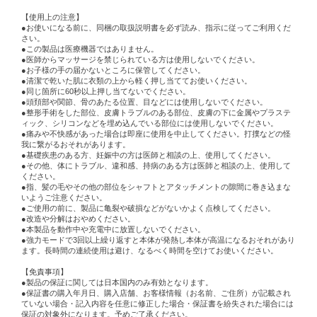
【使用上の注意】
●お使いになる前に、同梱の取扱説明書を必ず読み、指示に従ってご利用くだ
さい。
●この製品は医療機器ではありません。
●医師からマッサージを禁じられている方は使用しないでください。
●お子様の手の届かないところに保管してください。
●清潔で乾いた肌に衣類の上から軽く押し当ててお使いください。
●同じ箇所に60秒以上押し当てないでください。
●頭頚部や関節、骨のあたる位置、目などには使用しないでください。
●整形手術をした部位、皮膚トラブルのある部位、皮膚の下に金属やプラステ
ィック、シリコンなどを埋め込んでいる部位には使用しないでください。
●痛みや不快感があった場合は即座に使用を中止してください。打撲などの怪
我に繋がるおそれがあります。
●基礎疾患のある方、妊娠中の方は医師と相談の上、使用してください。
●その他、体にトラブル、違和感、持病のある方は医師と相談の上、使用して
ください。
●指、髪の毛やその他の部位をシャフトとアタッチメントの隙間に巻き込まな
いようご注意ください。
●ご使用の前に、製品に亀裂や破損などがないかよく点検してください。
●改造や分解はおやめください。
●本製品を動作中や充電中に放置しないでください。
●強力モードで3回以上繰り返すと本体が発熱し本体が高温になるおそれがあり
ます。長時間の連続使用は避け、なるべく時間を空けてお使いください。
【免責事項】
●製品の保証に関しては日本国内のみ有効となります。
●保証書の購入年月日、購入店舗、お客様情報（お名前、ご住所）が記載され
ていない場合・記入内容を任意に修正した場合・保証書を紛失された場合には
保証の対象外になります。予めご了承ください。