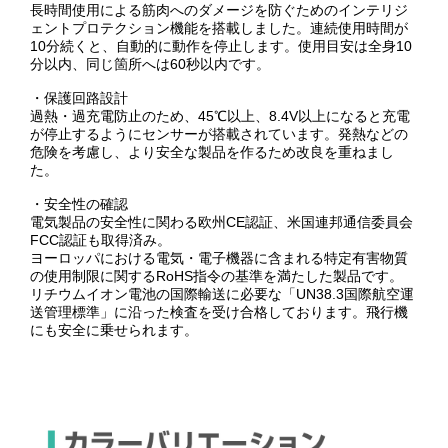
長時間使用による筋肉へのダメージを防ぐためのインテリジ
ェントプロテクション機能を搭載しました。連続使用時間が
10分続くと、自動的に動作を停止します。使用目安は全身10
分以内、同じ箇所へは60秒以内です。
・保護回路設計
過熱・過充電防止のため、45℃以上、8.4V以上になると充電
が停止するようにセンサーが搭載されています。発熱などの
危険を考慮し、より安全な製品を作るため改良を重ねまし
た。
・安全性の確認
電気製品の安全性に関わる欧州CE認証、米国連邦通信委員会
FCC認証も取得済み。
ヨーロッパにおける電気・電子機器に含まれる特定有害物質
の使用制限に関するRoHS指令の基準を満たした製品です。
リチウムイオン電池の国際輸送に必要な「UN38.3国際航空運
送管理標準」に沿った検査を受け合格しております。飛行機
にも安全に乗せられます。