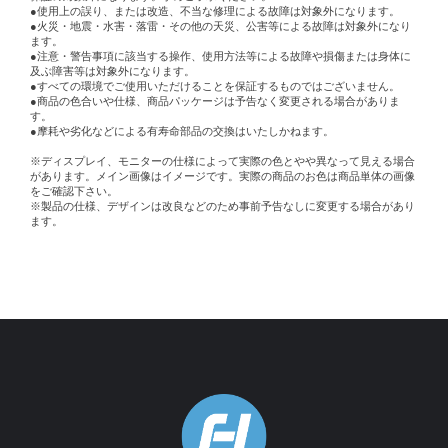
●使用上の誤り、または改造、不当な修理による故障は対象外になります。
●火災・地震・水害・落雷・その他の天災、公害等による故障は対象外になり
ます。
●注意・警告事項に該当する操作、使用方法等による故障や損傷または身体に
及ぶ障害等は対象外になります。
●すべての環境でご使用いただけることを保証するものではございません。
●商品の色合いや仕様、商品パッケージは予告なく変更される場合がありま
す。
●摩耗や劣化などによる有寿命部品の交換はいたしかねます。
※ディスプレイ、モニターの仕様によって実際の色とやや異なって見える場合
があります。メイン画像はイメージです。実際の商品のお色は商品単体の画像
をご確認下さい。
※製品の仕様、デザインは改良などのため事前予告なしに変更する場合があり
ます。