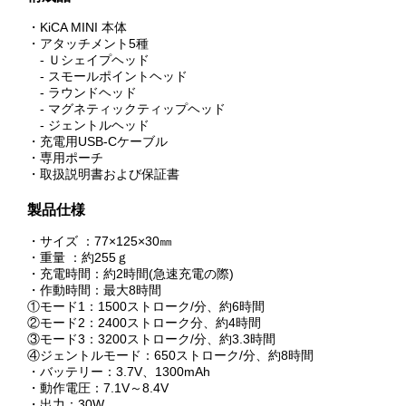
・KiCA MINI 本体
・アタッチメント5種
- Ｕシェイプヘッド
- スモールポイントヘッド
- ラウンドヘッド
- マグネティックティップヘッド
- ジェントルヘッド
・充電用USB-Cケーブル
・専用ポーチ
・取扱説明書および保証書
製品仕様
・サイズ ：77×125×30㎜
・重量 ：約255ｇ
・充電時間：約2時間(急速充電の際)
・作動時間：最大8時間
①モード1：1500ストローク/分、約6時間
②モード2：2400ストローク分、約4時間
③モード3：3200ストローク/分、約3.3時間
④ジェントルモード：650ストローク/分、約8時間
・バッテリー：3.7V、1300mAh
・動作電圧：7.1V～8.4V
・出力：30W