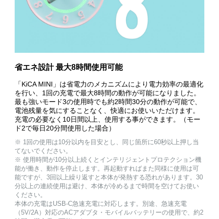
省エネ設計 最大8時間使用可能
「KiCA MINI」は省電力のメカニズムにより電力効率の最適化
を行い、1回の充電で最大8時間の動作が可能になりました。
最も強いモード3の使用時でも約2時間30分の動作が可能で、
電池残量を気にすることなく、快適にお使いいただけます。
充電の必要なく10日間以上、使用する事ができます。（モー
ド2で毎日20分間使用した場合）
※ 1回の使用は10分以内を目安とし、同じ箇所に60秒以上押し当
てないでください。
※ 使用時間が10分以上続くとインテリジェントプロテクション機
能が働き、動作を停止します。再起動すればまた同様に使用は可
能ですが、3回以上繰り返すと本体が発熱する恐れがあります。30
分以上の連続使用は避け、本体が冷めるまで時間を空けてお使い
ください。
本体の充電はUSB-C急速充電に対応します。別途、急速充電
（5V/2A）対応のACアダプタ・モバイルバッテリーの使用で、約2