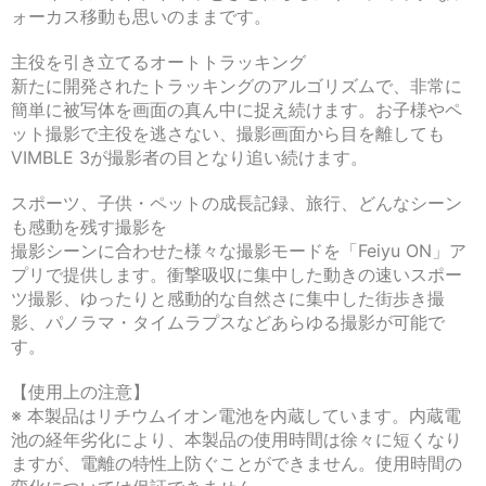
ォーカス移動も思いのままです。
主役を引き立てるオートトラッキング
新たに開発されたトラッキングのアルゴリズムで、非常に
簡単に被写体を画面の真ん中に捉え続けます。お子様やペ
ット撮影で主役を逃さない、撮影画面から目を離しても
VIMBLE 3が撮影者の目となり追い続けます。
スポーツ、子供・ペットの成長記録、旅行、どんなシーン
も感動を残す撮影を
撮影シーンに合わせた様々な撮影モードを「Feiyu ON」ア
プリで提供します。衝撃吸収に集中した動きの速いスポー
ツ撮影、ゆったりと感動的な自然さに集中した街歩き撮
影、パノラマ・タイムラプスなどあらゆる撮影が可能で
す。
【使用上の注意】
※ 本製品はリチウムイオン電池を内蔵しています。内蔵電
池の経年劣化により、本製品の使用時間は徐々に短くなり
ますが、電離の特性上防ぐことができません。使用時間の