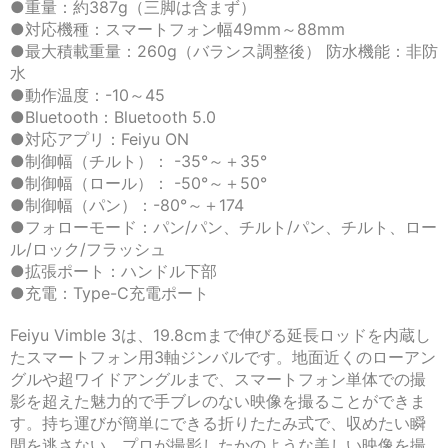
●重量：約387g（三脚は含まず）
●対応機種：スマートフォン幅49mm～88mm
●最大積載重量：260g（バランス調整後） 防水機能：非防
水
●動作温度：-10～45
●Bluetooth：Bluetooth 5.0
●対応アプリ：Feiyu ON
●制御幅（チルト）： -35°～＋35°
●制御幅（ロール）： -50°～＋50°
●制御幅（パン）：-80°～＋174
●フォローモード：パン/パン、チルト/パン、チルト、ロー
ル/ロック/フラッシュ
●拡張ポート：ハンドル下部
●充電：Type-C充電ポート
Feiyu Vimble 3は、19.8cmまで伸びる延長ロッドを内蔵し
たスマートフォン用3軸ジンバルです。地面近くのローアン
グルや超ワイドアングルまで、スマートフォン単体での撮
影を超えた魅力的で手ブレのない映像を撮ることができま
す。持ち運びが簡単にできる折りたたみ式で、収めたい瞬
間を逃さない、プロが撮影したかのような美しい映像を撮