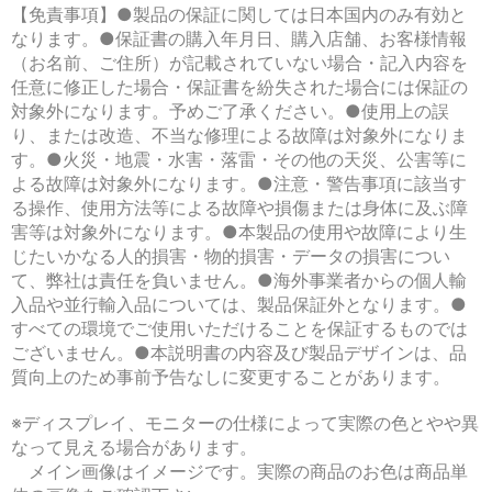
【免責事項】●製品の保証に関しては日本国内のみ有効と
なります。●保証書の購入年月日、購入店舗、お客様情報
（お名前、ご住所）が記載されていない場合・記入内容を
任意に修正した場合・保証書を紛失された場合には保証の
対象外になります。予めご了承ください。●使用上の誤
り、または改造、不当な修理による故障は対象外になりま
す。●火災・地震・水害・落雷・その他の天災、公害等に
よる故障は対象外になります。●注意・警告事項に該当す
る操作、使用方法等による故障や損傷または身体に及ぶ障
害等は対象外になります。●本製品の使用や故障により生
じたいかなる人的損害・物的損害・データの損害につい
て、弊社は責任を負いません。●海外事業者からの個人輸
入品や並行輸入品については、製品保証外となります。●
すべての環境でご使用いただけることを保証するものでは
ございません。●本説明書の内容及び製品デザインは、品
質向上のため事前予告なしに変更することがあります。
※ディスプレイ、モニターの仕様によって実際の色とやや異
なって見える場合があります。
メイン画像はイメージです。実際の商品のお色は商品単