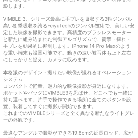
影します。
VIMBLE 3、シリーズ最高に手ブレを吸収する3軸ジンバル
高い衝撃吸収を誇るFeiyuTechのジンバル技術で、美しい安
定した映像を撮影できます。高精度のブラシレスモーター
と新たに組み込まれた制御アルゴリズムで、衝撃・揺れ・
手ブレを効果的に抑制します。iPhone 14 Pro Maxのよう
な重い端末も設置可能です。動きの速い被写体も上下左右
にしっかりと捉え、カメラに収めます。
本格派のデザイン・撮りたい映像が撮れるオペレーション
システム
コンパクトで軽量、魅力的な映像撮影が身近になります。
ポケットやバッグにVIMBLE3を忍ばせ、どこへでも一緒に
持ち運べます。片手で操作できる場所に全てのボタンを設
置、装着してすぐに撮影が開始できます。
これまでのVIMBLEシリーズと全く異なる新たなライトグレ
ーの外観です。
最適なアングルで撮影ができる19.8cmの延長ロッド、広が