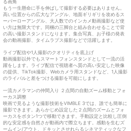
る画角
もう一生懸命に手を伸ばして撮影する必要はありません。
高い位置からの広大なアングル、地面ギリギリを攻めるス
ーパーローアングル、大人数でのインカメ動画撮影など使
い方は無限大です。同梱の三脚台と組み合わせることで背
の高い撮影スタンドになります。集合写真、お子様の発表
会の動画撮影、タイムラプス撮影などで活躍します。
ライブ配信や1人撮影のクオリティを底上げ
動画撮影以外でもスマートフォンスタンドとして一流の活
躍をします。ライブ配信で視聴者へ質の高い安定した映像
の提供、TikTok撮影、Webカメラ用スタンドなど、1人撮影
のライバルと差をつける撮影を可能にします。
一流カメラマンの仲間入り ２点間の自動ズーム移動とフォ
ーカス調整
映画で見るような撮影技術をVIMBLE 3では、誰でも簡単に
撮影できます。あらかじめ設定した２点間のズームとフォ
ーカスをボタン1つで移動できます。手動設定と比較し圧倒
的な安定感を自然さが動画内で際立ちます。感動を生むズ
ームイン/アウト、ドキッとさせれらるシネマティックなフ