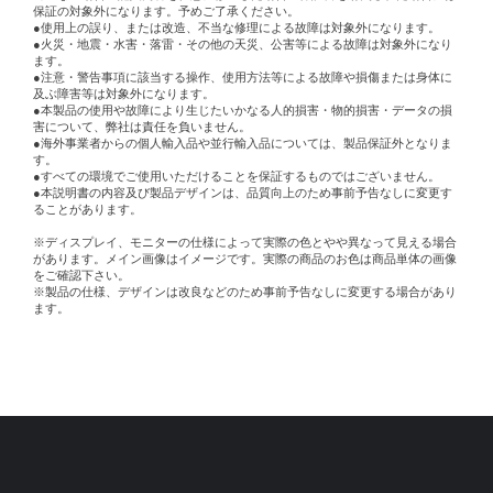
保証の対象外になります。予めご了承ください。
●使用上の誤り、または改造、不当な修理による故障は対象外になります。
●火災・地震・水害・落雷・その他の天災、公害等による故障は対象外になり
ます。
●注意・警告事項に該当する操作、使用方法等による故障や損傷または身体に
及ぶ障害等は対象外になります。
●本製品の使用や故障により生じたいかなる人的損害・物的損害・データの損
害について、弊社は責任を負いません。
●海外事業者からの個人輸入品や並行輸入品については、製品保証外となりま
す。
●すべての環境でご使用いただけることを保証するものではございません。
●本説明書の内容及び製品デザインは、品質向上のため事前予告なしに変更す
ることがあります。
※ディスプレイ、モニターの仕様によって実際の色とやや異なって見える場合
があります。メイン画像はイメージです。実際の商品のお色は商品単体の画像
をご確認下さい。
※製品の仕様、デザインは改良などのため事前予告なしに変更する場合があり
ます。