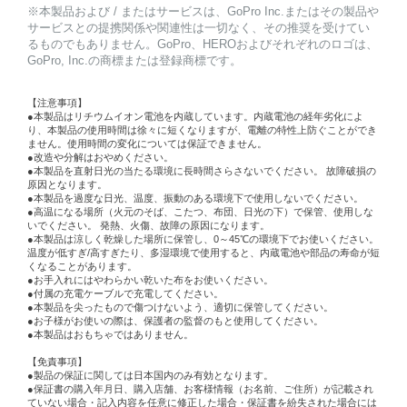
※本製品および / またはサービスは、GoPro Inc.またはその製品や
サービスとの提携関係や関連性は一切なく、その推奨を受けてい
るものでもありません。GoPro、HEROおよびそれぞれのロゴは、
GoPro, Inc.の商標または登録商標です。
【注意事項】
●本製品はリチウムイオン電池を内蔵しています。内蔵電池の経年劣化によ
り、本製品の使用時間は徐々に短くなりますが、電離の特性上防ぐことができ
ません。使用時間の変化については保証できません。
●改造や分解はおやめください。
●本製品を直射日光の当たる環境に長時間さらさないでください。 故障破損の
原因となります。
●本製品を過度な日光、温度、振動のある環境下で使用しないでください。
●高温になる場所（火元のそば、こたつ、布団、日光の下）で保管、使用しな
いでください。 発熱、火傷、故障の原因になります。
●本製品は涼しく乾燥した場所に保管し、0～45℃の環境下でお使いください。
温度が低すぎ/高すぎたり、多湿環境で使用すると、内蔵電池や部品の寿命が短
くなることがあります。
●お手入れにはやわらかい乾いた布をお使いください。
●付属の充電ケーブルで充電してください。
●本製品を尖ったもので傷つけないよう、適切に保管してください。
●お子様がお使いの際は、保護者の監督のもと使用してください。
●本製品はおもちゃではありません。
【免責事項】
●製品の保証に関しては日本国内のみ有効となります。
●保証書の購入年月日、購入店舗、お客様情報（お名前、ご住所）が記載され
ていない場合・記入内容を任意に修正した場合・保証書を紛失された場合には