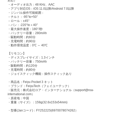
対応）
・オーディオ出力：48 KHz、AAC
・アプリ対応OS：iOS 11.0以降/Android 7.0以降
・ジンバル操作可能範囲：
－チルト：-95°to+50°
－ロール：±45°
－パン：-220°to＋40°
・最大操作速度：180°/秒
・バッテリー容量：280mAh
・駆動時間：約60分
・充電時間：約90分
・動作環境温度：0℃ ～ 40℃
【リモコン】
・ディスプレイサイズ：1.3インチ
・バッテリー容量：750mAh
・駆動時間：約120分
・充電時間：約80分
・ジョイスティック機能：操作スティックあり
・商品名：Feiyu Pocket 3 キット
・ブランド：FeiyuTech（フェイユーテック）
・販売元：株式会社ロア・インターナショナル（support@roa-
international.com）
・原産地：中国
・重量（サイズ）：159g(32.6x153x54mm)
・型番(Janコード)：FY25222S(6970078074262）