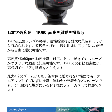
120°の超広角 4K/60fps高画質動画撮影も
120°超広角レンズを搭載。臨場感溢れる雄大な景色もしっか
り収められます。超広角のほか、撮影用途に応じて3つの画角
から自由に選択可能です。
高画質4K/60fpsの動画撮影に対応。激しい動きでもスムーズ
かつクリアな動画に記録可能です。1200万の有効画素数が、
高精細でクリアな映像をとらえます。
最大4倍のズームが可能。被写体に近寄れない場面でも、ズー
ムアップしてブレずに撮影。運動会や発表会などのシーンで
も、少し離れた場所にいるお子様にフォーカスして撮影でき
ます。