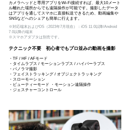
カメラヘッドと専用アプリをWi-Fi接続すれば、最大10メート
ル離れた場所からでも遠隔操作が可能です。撮影したデータ
はアプリを通してスマホに直接転送できるため、動画編集や
SNSなどへのシェアも簡単に行えます。
※対応端末およびOS（2023年7月現在）：iOS 11.0以降/Android
7.0以降の端末
※スマホアダプタは別売です。
テクニック不要 初心者でもプロ並みの動画を撮影
・TF / HF / AFモード
・タイムラプス / モーションラプス / ハイパーラプス
・パノラマ撮影
・フェイストラッキング / オブジェクトラッキング
・スローモーション
・ビューティーモード ・モーション遠隔操作
・ジェスチャーコントロール