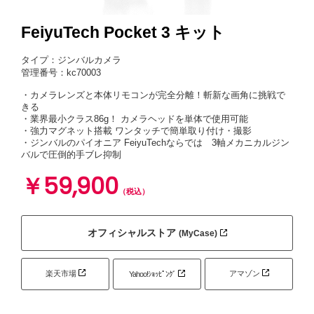
FeiyuTech Pocket 3 キット
タイプ：ジンバルカメラ
管理番号：kc70003
・カメラレンズと本体リモコンが完全分離！斬新な画角に挑戦で
きる
・業界最小クラス86g！ カメラヘッドを単体で使用可能
・強力マグネット搭載 ワンタッチで簡単取り付け・撮影
・ジンバルのパイオニア FeiyuTechならでは 3軸メカニカルジン
バルで圧倒的手ブレ抑制
￥59,900
（税込）
オフィシャルストア
(MyCase)
楽天市場
アマゾン
Yahoo!ｼｮｯﾋﾟﾝｸﾞ