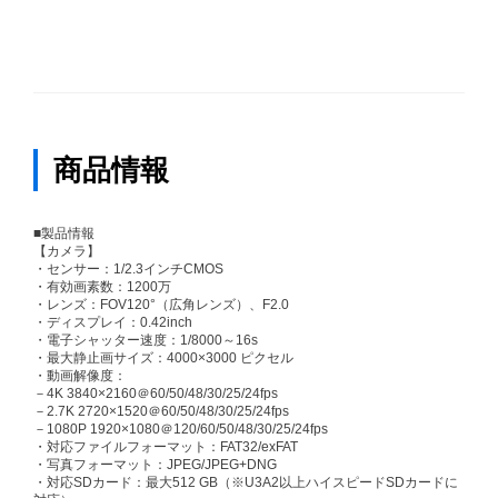
商品情報
■製品情報
【カメラ】
・センサー：1/2.3インチCMOS
・有効画素数：1200万
・レンズ：FOV120°（広角レンズ）、F2.0
・ディスプレイ：0.42inch
・電子シャッター速度：1/8000～16s
・最大静止画サイズ：4000×3000 ピクセル
・動画解像度：
－4K 3840×2160＠60/50/48/30/25/24fps
－2.7K 2720×1520＠60/50/48/30/25/24fps
－1080P 1920×1080＠120/60/50/48/30/25/24fps
・対応ファイルフォーマット：FAT32/exFAT
・写真フォーマット：JPEG/JPEG+DNG
・対応SDカード：最大512 GB（※U3A2以上ハイスピードSDカードに