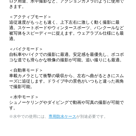
ログ用途、水中撮影など、アクションカメラのように使用で
きます。
＜アクティブモード＞
追従速度がもっとも速く、上下左右に激しく動く撮影に最
適。スケートボードやウィンタースポーツ、パンクールなど
被写体をスピーディーに捉えます。ウェアラブル仕様にも最
適。
＜バイクモード＞
自転車やバイクでの撮影に最適。安定感を最優先し、ボコボ
コな道でも滑らかな映像の撮影が可能。追い撮りにも最適。
＜自動車モード＞
車載カメラとして衝撃の吸収から、左右へ曲がるときにスム
ーズに追従します。ドライブ中の景色がいつもと違った画角
で撮影可能。
＜水中モード＞
シュノーケリングやダイビングで動画や写真の撮影が可能で
す。
※水中での使用には、
専用防水ケース
が別途必要です。