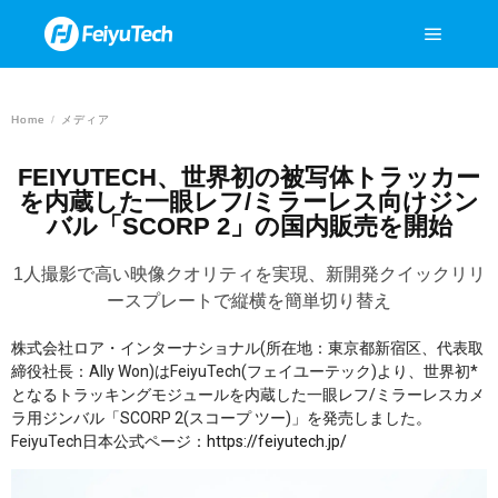
Home
/
メディア
FEIYUTECH、世界初の被写体トラッカー
を内蔵した一眼レフ/ミラーレス向けジン
バル「SCORP 2」の国内販売を開始
1人撮影で高い映像クオリティを実現、新開発クイックリリ
ースプレートで縦横を簡単切り替え
株式会社ロア・インターナショナル(所在地：東京都新宿区、代表取
締役社長：Ally Won)はFeiyuTech(フェイユーテック)より、世界初*
となるトラッキングモジュールを内蔵した一眼レフ/ミラーレスカメ
ラ用ジンバル「SCORP 2(スコープ ツー)」を発売しました。
FeiyuTech日本公式ページ：
https://feiyutech.jp/