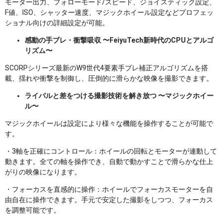
モーター出力、フォローモード/スピード、ジョイスティック設定、
F値、ISO、シャッター速度、マジックホイール設定などプロフェッ
ショナル向けの詳細設定が可能。
感動の手ブレ・衝撃吸収 〜FeiyuTech新時代のCPUとアルゴ
リズム〜
SCORPシリーズ最新のW9世代4要素手ブレ補正アルゴリズムを搭
載、揺れや衝撃を制御し、圧倒的に滑らかな映像を撮影できます。
ライバルと差をつける撮影技術を解き放つ 〜マジックホイー
ル〜
マジックホイールは設定により様々な機能を操作することが可能で
す。
・3軸を正確にコントロール：ホイールの回転とモーターが連動して
動きます。全ての軸を操作でき、自動で動かすことで滑らかな仕上
がりの映像になります。
・フォーカスを直感的に操作：ホイールでフォーカスモーターを自
由自在に操作できます。手元で安定した撮影をしつつ、フォーカス
を調整可能です。